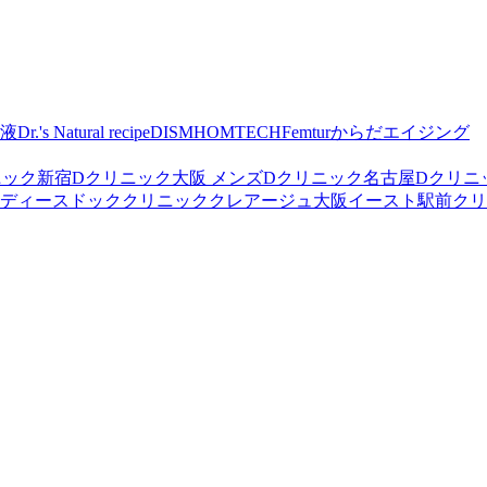
容液
Dr.'s Natural recipe
DISM
HOMTECH
Femtur
からだエイジング
ニック新宿
Dクリニック大阪 メンズ
Dクリニック名古屋
Dクリニ
レディースドッククリニック
クレアージュ大阪
イースト駅前クリ