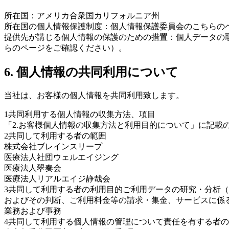
所在国：アメリカ合衆国カリフォルニア州
所在国の個人情報保護制度：個人情報保護委員会のこちらの
提供先が講じる個人情報の保護のための措置：個人データの
らのページをご確認ください）。
6. 個人情報の共同利用について
当社は、お客様の個人情報を共同利用致します。
1
共同利用する個人情報の収集方法、項目
「2.お客様個人情報の収集方法と利用目的について」に記載
2
共同して利用する者の範囲
株式会社ブレインスリープ
医療法人社団ウェルエイジング
医療法人翠奏会
医療法人リアルエイジ静哉会
3
共同して利用する者の利用目的ご利用データの研究・分析（
およびその判断、ご利用料金等の請求・集金、サービスに係
業務および事務
4
共同して利用する個人情報の管理について責任を有する者の