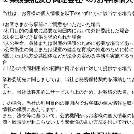
当社は、お客様の個人情報を以下のいずれかに該当する場合
1
お客さまから事前にご同意をいただいた場合
2
利用目的の達成に必要な範囲内において外部委託した場合
3
法令に基づき提供を求められた場合
4
人の生命、身体または財産の保護のために必要な場合であ
5
公衆衛生の向上または児童の健全な育成の推進のために特に
6
国または地方公共団体などが法令の定める事務を実施するう
合
7
上記3の共同利用者の範囲に掲げる者に対して提供する場合
業務委託先に関しましては、当社と秘密保持契約を締結して
す。
また、当社は将来的にサービス向上のため、お客様の氏名、
この場合、当社の利用目的の範囲内でお客様の個人情報を取
情報の保護にあたります。
また、法令等に基づいて、公的機関からお客様の個人情報の
洩・毀損等が起こらないよう安全性の高い方法を用いて行い