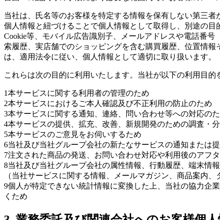
当社は、氏名等のお客様を特定する情報を保有しない第三者
個人情報と紐づけることで個人情報として取得し、別途の目
Cookie等、モバイル広告識別子、メールアドレスや電話
索履歴、実店舗でのショッピングを含む購買履歴、位置情報
は、適用法令に従い、個人情報として適切に取り扱います。
これらは次の目的に利用いたします。当社が以下の利用目的
1
本サービスに関する利用者の管理のため
2
本サービスにおけるご本人確認及び不正利用の防止のため
3
本サービスに関する通知、連絡、問い合わせ等への対応のた
4
本サービスの提供、拡充、改善、新規開発のための調査・分
5
本サービスのご意見をお伺いするため
6
当社及び当社グループ会社の新たなサービスの通知または提
7
注文された商品の発送、お問い合わせ対応や利用後のアフタ
8
当社及び当社グループ会社の属性情報、行動履歴、端末情報
（当社サービスに関する情報、メールマガジン、商品案内、
9
個人が特定できない統計情報に変換した上、当社の協力企業
くため
3. 業務委託及び関連会社へのお客様個