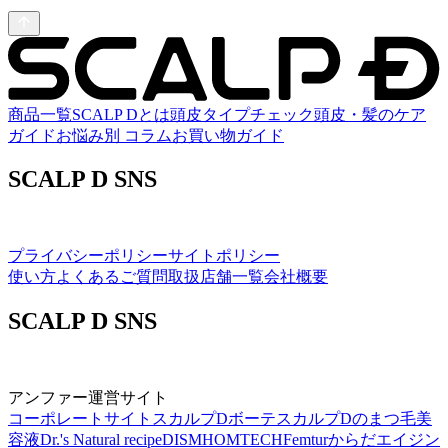
商品一覧
SCALP Dとは
頭皮タイプチェック
頭皮・髪のケア
ガイド
お悩み別 コラム
お買い物ガイド
SCALP D SNS
プライバシーポリシー
サイトポリシー
使い方
よくあるご質問
取扱店舗一覧
会社概要
SCALP D SNS
アンファー運営サイト
コーポレートサイト
スカルプDボーテ
スカルプDのまつ毛美
容液
Dr.'s Natural recipe
DISM
HOMTECH
Femtur
からだエイジン