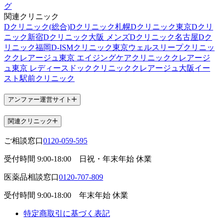
グ
関連クリニック
Dクリニック(総合)
Dクリニック札幌
Dクリニック東京
Dクリ
ニック新宿
Dクリニック大阪 メンズ
Dクリニック名古屋
Dク
リニック福岡
D-ISMクリニック東京
ウェルスリープクリニッ
ク
クレアージュ東京 エイジングケアクリニック
クレアージ
ュ東京 レディースドッククリニック
クレアージュ大阪
イー
スト駅前クリニック
アンファー運営サイト
関連クリニック
ご相談窓口
0120-059-595
受付時間
9:00-18:00
日祝・年末年始 休業
医薬品相談窓口
0120-707-809
受付時間
9:00-18:00
年末年始 休業
特定商取引に基づく表記