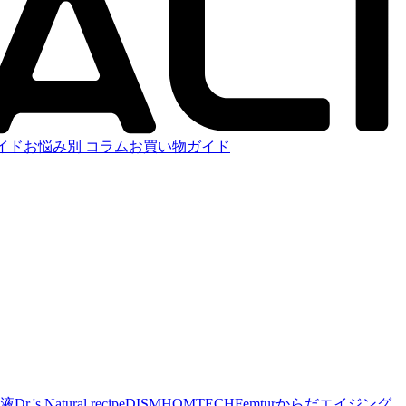
イド
お悩み別 コラム
お買い物ガイド
容液
Dr.'s Natural recipe
DISM
HOMTECH
Femtur
からだエイジング