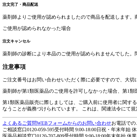
注文完了・商品配送
薬剤師よりご使用が認められましたので商品を配送します。
ご使用が認められなかった場合
注文キャンセル
薬剤師の診断により本品のご使用が認められませんでした。
注意事項
ご注文番号はお問い合わせいただく際に必要ですので、大切
薬剤師が第1類医薬品のご使用を許可しなかった場合、第1
第1類医薬品販売に際しましては、ご購入前に使用者に関す
なうことが義務づけられています。 これは、関連法令にて規
よくあるご質問
WEBフォームからのお問い合わせ
お電話でのご
ご相談窓口
0120-059-595
受付時間
9:00-18:00
日祝・年末年始 
医薬品相談窓口
0120-707-809
受付時間
9:00-18:00
年末年始 休業