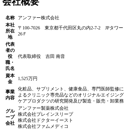
会社概要
名称
アンファー株式会社
本社
〒100-7026 東京都千代田区丸の内2-7-2 JPタワー
所在
26Ｆ
地
代表
者の
役
代表取締役 吉田 南音
職・
氏名
資本
1,525万円
金
化粧品、サプリメント、健康食品、専門医師監修に
事業
よるクリニック専売品などのオリジナルエイジング
内容
ケアプロダクツの研究開発及び製造・販売・卸業務
アンファー製薬株式会社
グル
株式会社プレインスリープ
ープ
株式会社ドクターイースト
会社
株式会社ファムメディコ