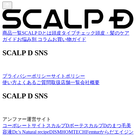
商品一覧
SCALP Dとは
頭皮タイプチェック
頭皮・髪のケア
ガイド
お悩み別 コラム
お買い物ガイド
SCALP D SNS
プライバシーポリシー
サイトポリシー
使い方
よくあるご質問
取扱店舗一覧
会社概要
SCALP D SNS
アンファー運営サイト
コーポレートサイト
スカルプDボーテ
スカルプDのまつ毛美
容液
Dr.'s Natural recipe
DISM
HOMTECH
Femtur
からだエイジン