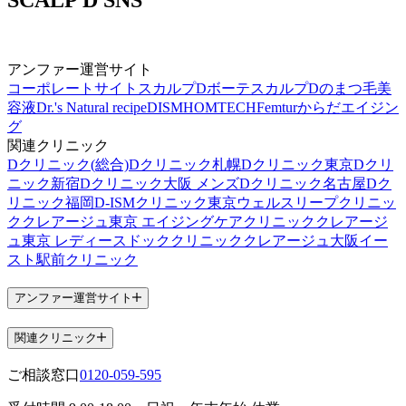
アンファー運営サイト
コーポレートサイト
スカルプDボーテ
スカルプDのまつ毛美
容液
Dr.'s Natural recipe
DISM
HOMTECH
Femtur
からだエイジン
グ
関連クリニック
Dクリニック(総合)
Dクリニック札幌
Dクリニック東京
Dクリ
ニック新宿
Dクリニック大阪 メンズ
Dクリニック名古屋
Dク
リニック福岡
D-ISMクリニック東京
ウェルスリープクリニッ
ク
クレアージュ東京 エイジングケアクリニック
クレアージ
ュ東京 レディースドッククリニック
クレアージュ大阪
イー
スト駅前クリニック
アンファー運営サイト
関連クリニック
ご相談窓口
0120-059-595