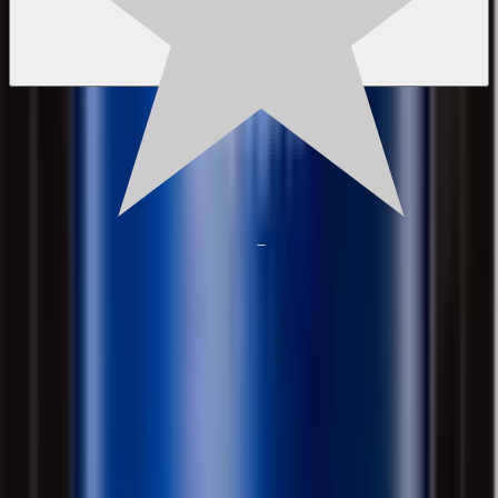
よく一緒に購入されている商品
スカルプＤ 薬用スカルプシャンプー&薬用スカルプボ
リュームパックコンディショナー&薬用育毛スカルプ
トニック ドライセット [乾燥肌用]