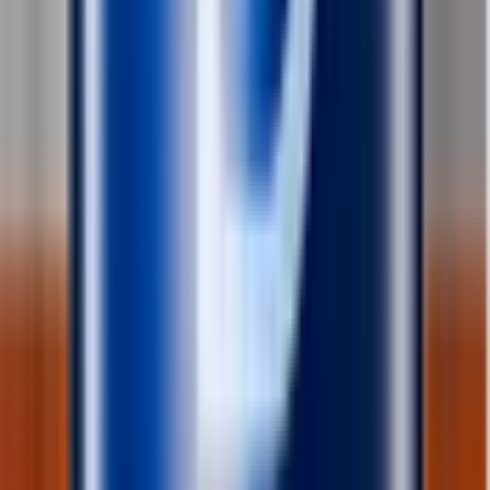
1)シャンプー後の毛髪の水気をよく切って、適量を手に取
り、毛髪と頭皮全体にマッサージしながらなじませてくださ
い。※なじませた後、３分程おくことをおすすめいたしま
す。
2)その後、十分にすすいでください。
■スカルプD 薬用育毛スカルプトニック
１）缶を軽く上下に振ってからご使用ください。
２）缶は上向きの状態でご使用ください。
※下向きや横向きにして使用すると、ガスだけが噴射され最
後まで使い切れませんのでご注意ください。
３）朝晩1日2回を目安にご使用ください。
・噴射口の向きを赤い印に合わせ、頭皮から5～10cm離して
1プッシュずつ噴射してください。噴射後、指の腹でよくマ
ッサージしてください。
４）洗髪後は、タオルドライしてからご使用ください。
使用上のご注意
■スカルプD 薬用スカルプシャンプー ドライ
■スカルプD 薬用ボリュームパックコンディショナー
・ホルダーのふちでケガをしないように注意してください。
・使用中、または使用した肌に直射日光があたって、赤み、
はれ、かゆみ、かぶれ、刺激、色抜け（白斑等）や黒ずみ等