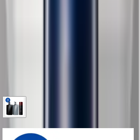
4.3
(4)
レビューを見る
送料無料