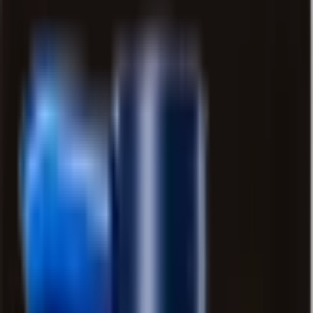
>
スカルプＤ 薬用スカルプシャンプー&薬用スカルプボ
リュームパックコンディショナー&薬用育毛スカルプ
トニック ドライセット [乾燥肌用]
スカルプＤ 薬用スカルプシャンプー&
薬用スカルプボリュームパックコンデ
ィショナー&薬用育毛スカルプトニッ
ク ドライセット [乾燥肌用]
内容量
商品画像の左から 350mL(約2ヶ月分)/350g(約2ヶ月
分)/180mL(137g)