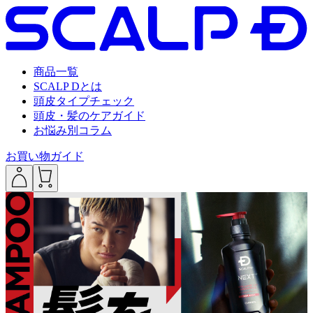
商品一覧
SCALP Dとは
頭皮タイプチェック
頭皮・髪のケアガイド
お悩み別コラム
お買い物ガイド
___