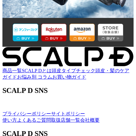
商品一覧
SCALP Dとは
頭皮タイプチェック
頭皮・髪のケア
ガイド
お悩み別 コラム
お買い物ガイド
SCALP D SNS
プライバシーポリシー
サイトポリシー
使い方
よくあるご質問
取扱店舗一覧
会社概要
SCALP D SNS