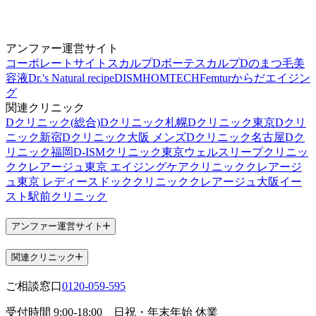
アンファー運営サイト
コーポレートサイト
スカルプDボーテ
スカルプDのまつ毛美
容液
Dr.'s Natural recipe
DISM
HOMTECH
Femtur
からだエイジン
グ
関連クリニック
Dクリニック(総合)
Dクリニック札幌
Dクリニック東京
Dクリ
ニック新宿
Dクリニック大阪 メンズ
Dクリニック名古屋
Dク
リニック福岡
D-ISMクリニック東京
ウェルスリープクリニッ
ク
クレアージュ東京 エイジングケアクリニック
クレアージ
ュ東京 レディースドッククリニック
クレアージュ大阪
イー
スト駅前クリニック
アンファー運営サイト
関連クリニック
ご相談窓口
0120-059-595
受付時間
9:00-18:00
日祝・年末年始 休業