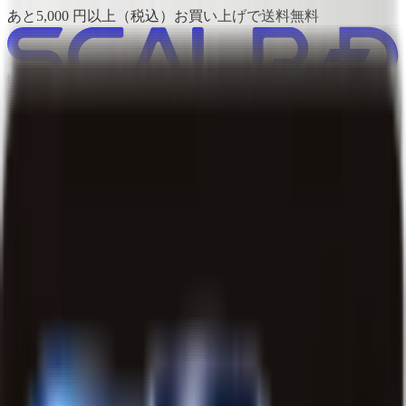
あと
5,000
円以上（税込）お買い上げで送料無料
商品一覧
SCALP Dとは
頭皮タイプチェック
頭皮・髪のケアガイド
お悩み別コラム
お買い物ガイド
商品一覧
頭皮タイプチェック
TOP
>
商品一覧
>
育毛剤