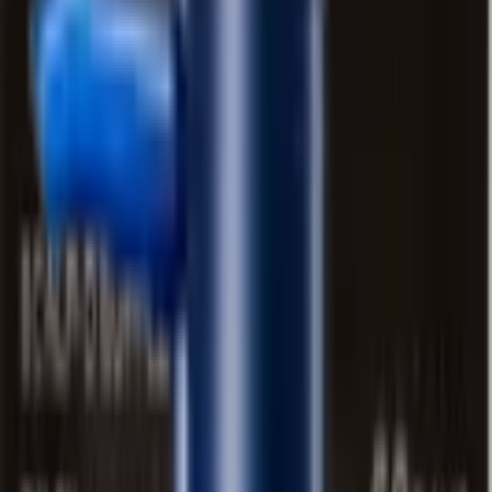
>
スカルプD NEXT+ シャンプー オイリー&パックコ
ンディショナー＆ミルクオイルセット
スカルプD NEXT+ シャンプー オイ
リー&パックコンディショナー＆ミル
クオイルセット
内容量
商品画像左から 350ｍL(約2ヶ月分)／350g(約2ヶ月分)
／95mL