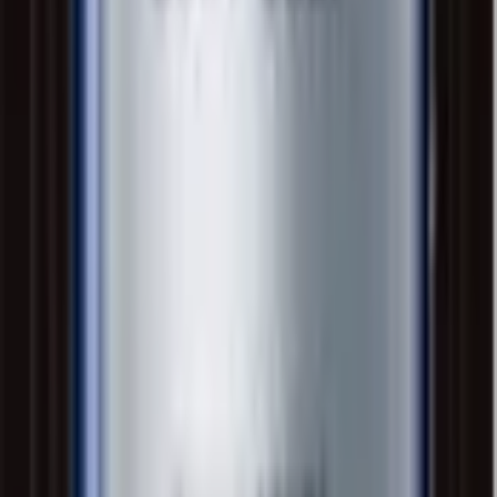
た青いエッセンスで乾燥地肌にもうるおいを。
使用方法
■スカルプD NEXT+ ボリュームアップシャンプー オイリ
ー
1)シャンプーの前に毛髪と頭皮の汚れをぬるま湯でよく洗い
流してください。
2)適量を手に取り、軽く泡立ててから、毛髪と地肌をマッサ
ージするように洗い、十分にすすいでください。
■スカルプD NEXT+ スカルプパックコンディショナー
1)シャンプー後の毛髪の水気をよく切って、適量を手に取
り、毛髪と地肌全体にマッサージしながらなじませてくださ
い。
※なじませた後、３分程おくことをおすすめいたします。
2)その後、十分にすすいでください。
■スカルプD next+ ナノリペア ミルクオイル
①タオルドライ後、適量（2-3プッシュ）を手に取り、髪と
頭皮に軽くなじませてください。
②その後、ドライヤーで乾かしてください。
※乾いた髪にもお使いいただけます