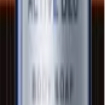
「ストロングコート」配合で髪と地肌のコンディションを高
める。
コラーゲン・吸着型ヒアルロン酸で髪と地肌を保湿し、指通
りなめらかな髪へ。
皮脂量の最適化に着目し、オイルコントロール成分配合。
"皮脂の過剰分泌による髪のボリューム低下"や"油分不足に
よる地肌の乾燥"をケアして根元からふんわりと仕上げる。
■スカルプD next+ ナノリペア ミルクオイル
・ミルクとオイルのハイブリット。整い髪を導く新発想。
ミルクの内部補修とオイルの外部補修を両立し、しっとり×
さらさらを実現した高機能アイテム。
97％がうねりケア・うるおい成分。
・【ナノヒートデザイン処方】うねり・ぱさつきなど気にな
る髪の質感を改善
ナノ化処理したうねりケア成分・ぱさつきケア成分をWで配
合。
男性の２大髪悩み「うねり」「ぱさつき」を一本でケア。
・日本初の成分配合。自然由来のエッセンスで地肌もケア
ハーブとして知られるカモミール、ツボクサなどから抽出し