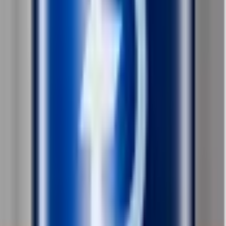
内容量
■スカルプD NEXT+ ボリュームアップシャンプー オイリ
ー
350mL(約2ヶ月分)
■スカルプD NEXT+ スカルプパックコンディショナー
350g(約2ヶ月分)
■スカルプD next+ ナノリペア ミルクオイル
95mL
原材料・成分
■スカルプD NEXT+ ボリュームアップシャンプー オイリ
ー
全成分：水、オレフィン（Ｃ１４－１６）スルホン酸Ｎａ、
コカミドプロピルベタイン、コカミドメチルＭＥＡ、センニ
ンコク種子エキス、クレアチン、モウソウチク成長点細胞溶
解質、ゴボウ根エキス、ジメチルジアセチルシスチネート、
グルタミン酸、アルギニン、トレオニン、セリン、グルコン
酸亜鉛、アスパラギン酸Ｍｇ、グルコン酸銅、リボフラビン
リン酸Ｎａ、ジパルミチン酸ピリドキシン、アスコルビルグ
ルコシド、トコフェリルリン酸Ｎａ、豆乳発酵液、セイヨウ