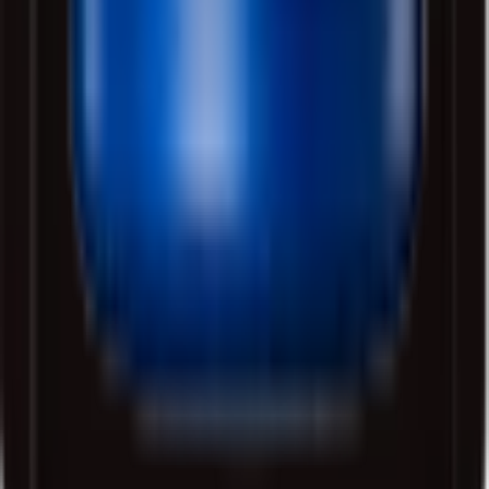
アンファー運営サイト
コーポレートサイト
スカルプDボーテ
スカルプDのまつ毛美
容液
Dr.'s Natural recipe
DISM
HOMTECH
Femtur
からだエイジン
グ
関連クリニック
Dクリニック(総合)
Dクリニック札幌
Dクリニック東京
Dクリ
ニック新宿
Dクリニック大阪 メンズ
Dクリニック名古屋
Dク
リニック福岡
D-ISMクリニック東京
ウェルスリープクリニッ
ク
クレアージュ東京 エイジングケアクリニック
クレアージ
ュ東京 レディースドッククリニック
クレアージュ大阪
イー
スト駅前クリニック
アンファー運営サイト
関連クリニック
ご相談窓口
0120-059-595
受付時間
9:00-18:00
日祝・年末年始 休業
医薬品相談窓口
0120-707-809