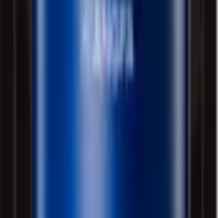
サプリメント
ボディケア
CAMPAIGN