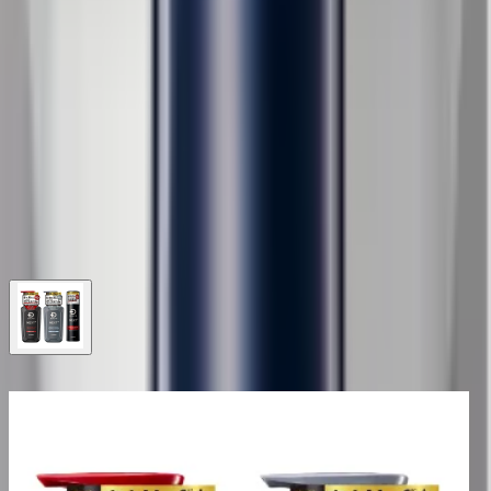
5.0
(1)
レビューを見る
送料無料