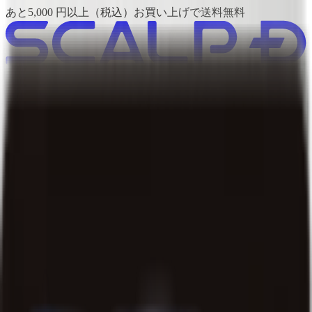
あと
5,000
円以上（税込）お買い上げで送料無料
商品一覧
SCALP Dとは
頭皮タイプチェック
頭皮・髪のケアガイド
お悩み別コラム
お買い物ガイド
商品一覧
頭皮タイプチェック
TOP
>
商品一覧
>
シャンプー