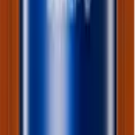
・頭皮に異常がある時や頭皮に合わない場合、使用中または
使用した頭皮に直射日光が当たって、赤み、はれ、かゆみ、
刺激、色抜け(白斑等)や黒ずみ等の異常が現れた場合は使用
を中止し、皮膚科専門医等にご相談ください。
・目に入った時は直ちに洗い流してください。
・衣服等に付いた時は直ちに洗い流してください。
・極端に低温または高温の場所、直射日光を避け、乳幼児の
手の届かない場所に保管してください。
配送・送料
商品詳細
■セット内容
スカルプD NEXT+ ボリュームアップシャンプー オイリ
ー
スカルプD NEXT+ スカルプパックコンディショナー
スカルプD NEXT+ ボリュームアップトニック
■スカルプD NEXT+ ボリュームアップシャンプー オイリ