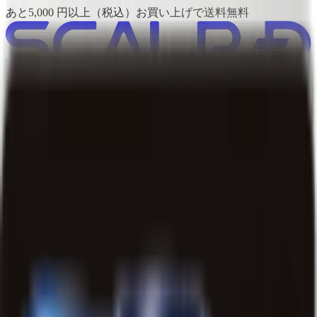
あと
5,000
円以上（税込）お買い上げで送料無料
商品一覧
SCALP Dとは
頭皮タイプチェック
頭皮・髪のケアガイド
お悩み別コラム
お買い物ガイド
商品一覧
頭皮タイプチェック
TOP
>
商品一覧
>
デバイス