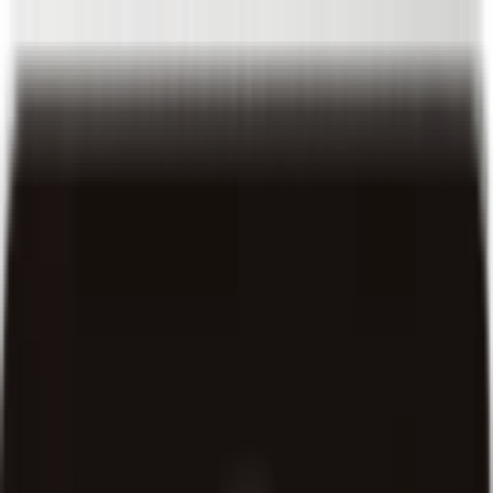
あと
5,000
円以上（税込）お買い上げで送料無料
商品一覧
SCALP Dとは
頭皮タイプチェック
頭皮・髪のケアガイド
お悩み別コラム
お買い物ガイド
商品一覧
頭皮タイプチェック
TOP
>
商品一覧
>
シャンプー