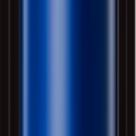
4.0
(2)
¥
11,400
税込
スカルプD サプリメント ゴールド ファイブ・アル
ファ・アール 30日分