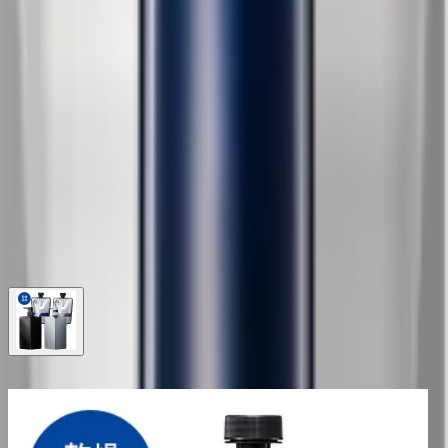
0.0
(0)
セール
送料無料