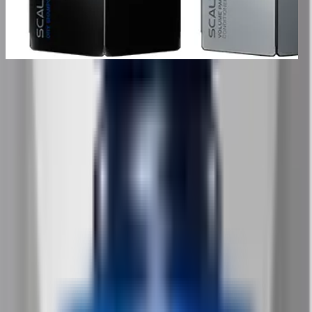
¥
17,600
¥
16,720
税込
商品タイプ
オイリー ［脂性肌用］
ドライ ［乾燥肌用］
ストロングオイリー[超脂性肌用]
内容量
商品画像の左から 350mL
通常購入
¥
16,720
カートに追加