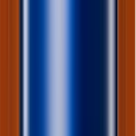
・地肌を隅々まで潤すためナノ化した保湿成分を配合。
・フケ・かゆみを防ぐ有効配合
・髪1本1本をコーティングし、立体感のある髪へ
ノンシリコン
パラベンフリー
爽快感のあるスパイシーハーブの香り
よく一緒に購入されている商品
セール
スカルプＤ 薬用スカルプシャンプー&薬用スカルプボ
リュームパックコンディショナー ドライセット [乾燥
肌用]+つけかえドライセット