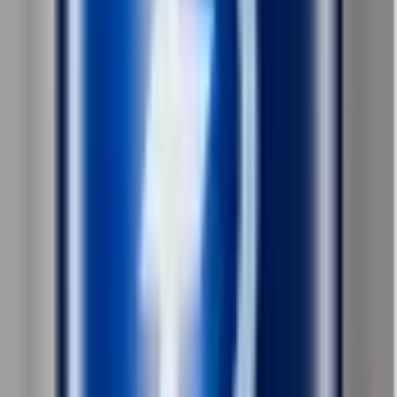
使用方法
■スカルプD 薬用スカルプシャンプー ドライ
■スカルプD 薬用スカルプシャンプー ドライ つけかえ
用
１）シャンプーの前に毛髪と頭皮の汚れをぬるま湯でよく洗
い流してください。
２）適量を手に取り、軽く泡立ててから、毛髪と頭皮をマッ
サージするように洗い、十分にすすいでください。
■スカルプD 薬用スカルプボリュームパックコンディショ
ナー
■スカルプD 薬用スカルプボリュームパックコンディショ
ナー つけかえ用
１）シャンプー後の毛髪の水気をよく切って、適量を手に取
り、毛髪と頭皮全体にマッサージしながらなじませてくださ
い。
※なじませた後、３分程おくことをおすすめいたします。
２）その後、十分にすすいでください。
使用上のご注意
■スカルプD 薬用スカルプシャンプー ドライ
■スカルプD 薬用スカルプシャンプー ドライ つけかえ