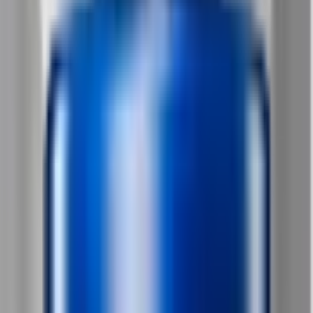
原材料・成分
内容量
■スカルプD 薬用スカルプシャンプー ドライ
350mL(約2ヶ月分)
■スカルプD 薬用スカルプボリュームパックコンディショ
ナー
350g(約2ヶ月分)
■スカルプD 薬用スカルプシャンプー ドライ つけかえ
用
350mL(約2ヶ月分)
■スカルプD 薬用スカルプボリュームパックコンディショ
ナー つけかえ用
350g(約2ヶ月分)
原材料・成分
■スカルプD 薬用スカルプシャンプー ドライ
■スカルプD 薬用スカルプシャンプー ドライ つけかえ
用