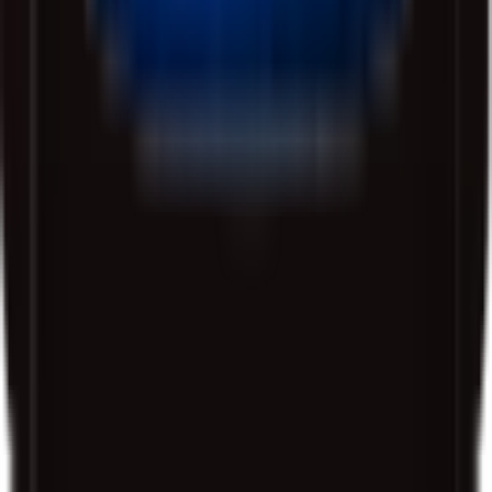
4.0
(3)
¥
7,000
税込
一緒に使うことで、ヘアケアがさらに効果的に。髪と頭皮の
状態を整え、理想の髪を手に入れるために、毎日のルーティ
ンを完成させてください。