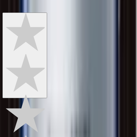
1
(
0
)