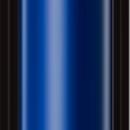
4.0
(2)
¥
8,600
税込