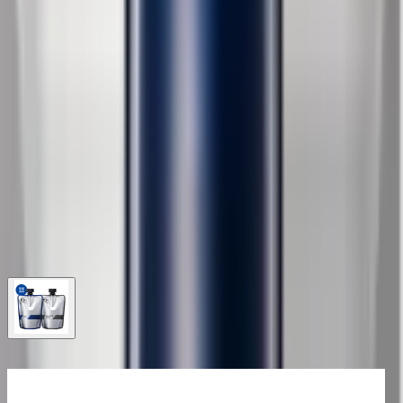
4.0
(2)
レビューを見る
送料無料