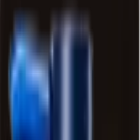
>
スカルプＤ 薬用スカルプシャンプー&薬用スカルプボ
リュームパックコンディショナー ドライセット [乾燥
肌用] つけかえ用
スカルプＤ 薬用スカルプシャンプー&
薬用スカルプボリュームパックコンデ
ィショナー ドライセット [乾燥肌用]
つけかえ用
内容量
商品画像の左から 350mL(約2ヶ月分)/350g(約2ヶ月
分)