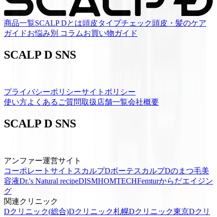
商品一覧
SCALP Dとは
頭皮タイプチェック
頭皮・髪のケア
ガイド
お悩み別 コラム
お買い物ガイド
SCALP D SNS
プライバシーポリシー
サイトポリシー
使い方
よくあるご質問
取扱店舗一覧
会社概要
SCALP D SNS
アンファー運営サイト
コーポレートサイト
スカルプDボーテ
スカルプDのまつ毛美
容液
Dr.'s Natural recipe
DISM
HOMTECH
Femtur
からだエイジン
グ
関連クリニック
Dクリニック(総合)
Dクリニック札幌
Dクリニック東京
Dクリ