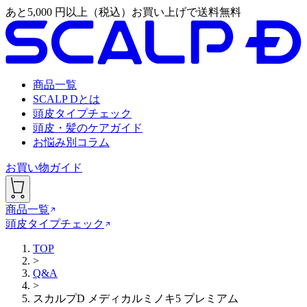
あと
5,000
円以上（税込）お買い上げで送料無料
商品一覧
SCALP Dとは
頭皮タイプチェック
頭皮・髪のケアガイド
お悩み別コラム
お買い物ガイド
商品一覧
頭皮タイプチェック
TOP
>
Q&A
>
スカルプD メディカルミノキ5 プレミアム