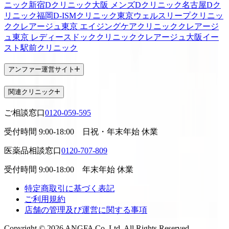
ニック新宿
Dクリニック大阪 メンズ
Dクリニック名古屋
Dク
リニック福岡
D-ISMクリニック東京
ウェルスリープクリニッ
ク
クレアージュ東京 エイジングケアクリニック
クレアージ
ュ東京 レディースドッククリニック
クレアージュ大阪
イー
スト駅前クリニック
アンファー運営サイト
関連クリニック
ご相談窓口
0120-059-595
受付時間
9:00-18:00
日祝・年末年始 休業
医薬品相談窓口
0120-707-809
受付時間
9:00-18:00
年末年始 休業
特定商取引に基づく表記
ご利用規約
店舗の管理及び運営に関する事項
Copyright © 2026 ANGFA Co.,Ltd. All Rights Reserved.