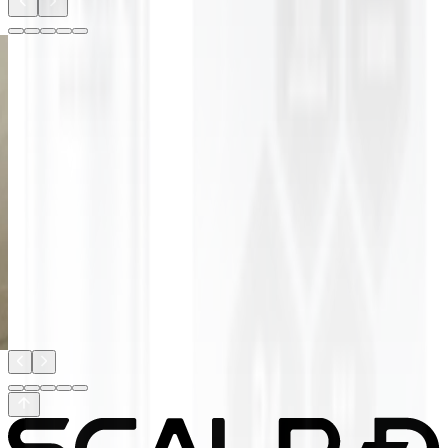
髪
ト
髪