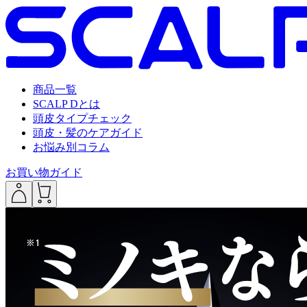
商品一覧
SCALP Dとは
頭皮タイプチェック
頭皮・髪のケアガイド
お悩み別コラム
お買い物ガイド
___