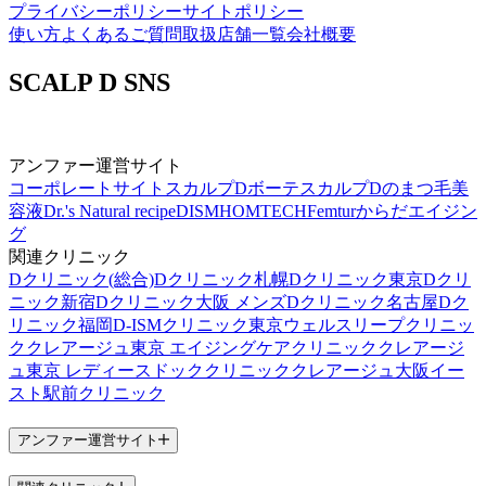
プライバシーポリシー
サイトポリシー
使い方
よくあるご質問
取扱店舗一覧
会社概要
SCALP D SNS
アンファー運営サイト
コーポレートサイト
スカルプDボーテ
スカルプDのまつ毛美
容液
Dr.'s Natural recipe
DISM
HOMTECH
Femtur
からだエイジン
グ
関連クリニック
Dクリニック(総合)
Dクリニック札幌
Dクリニック東京
Dクリ
ニック新宿
Dクリニック大阪 メンズ
Dクリニック名古屋
Dク
リニック福岡
D-ISMクリニック東京
ウェルスリープクリニッ
ク
クレアージュ東京 エイジングケアクリニック
クレアージ
ュ東京 レディースドッククリニック
クレアージュ大阪
イー
スト駅前クリニック
アンファー運営サイト