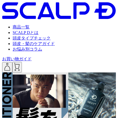
商品一覧
SCALP Dとは
頭皮タイプチェック
頭皮・髪のケアガイド
お悩み別コラム
お買い物ガイド
___