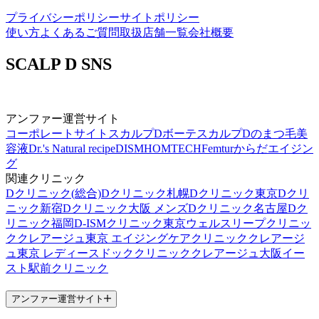
プライバシーポリシー
サイトポリシー
使い方
よくあるご質問
取扱店舗一覧
会社概要
SCALP D SNS
アンファー運営サイト
コーポレートサイト
スカルプDボーテ
スカルプDのまつ毛美
容液
Dr.'s Natural recipe
DISM
HOMTECH
Femtur
からだエイジン
グ
関連クリニック
Dクリニック(総合)
Dクリニック札幌
Dクリニック東京
Dクリ
ニック新宿
Dクリニック大阪 メンズ
Dクリニック名古屋
Dク
リニック福岡
D-ISMクリニック東京
ウェルスリープクリニッ
ク
クレアージュ東京 エイジングケアクリニック
クレアージ
ュ東京 レディースドッククリニック
クレアージュ大阪
イー
スト駅前クリニック
アンファー運営サイト