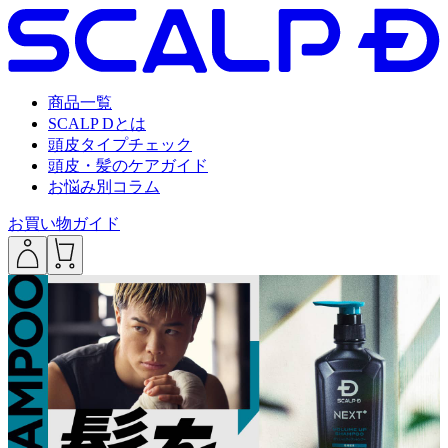
商品一覧
SCALP Dとは
頭皮タイプチェック
頭皮・髪のケアガイド
お悩み別コラム
お買い物ガイド
___