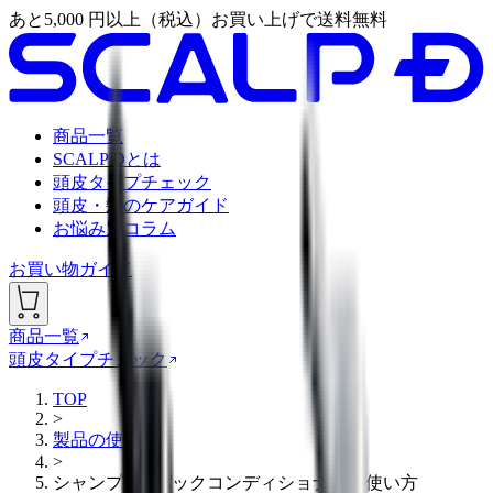
あと
5,000
円以上（税込）お買い上げで送料無料
商品一覧
SCALP Dとは
頭皮タイプチェック
頭皮・髪のケアガイド
お悩み別コラム
お買い物ガイド
商品一覧
頭皮タイプチェック
TOP
>
製品の使い方
>
シャンプー / パックコンディショナーの使い方