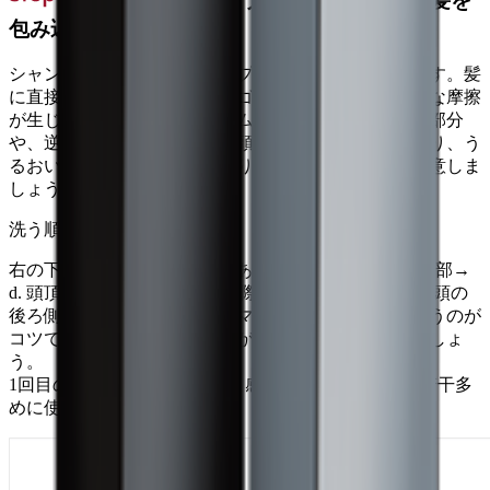
手の上でシャンプーを良く泡立て、髪を
包み込むように
シャンプーを手のひらに1〜2プッシュとり、泡立てます。髪
に直接シャンプー剤を付けてゴシゴシ泡立てると余計な摩擦
が生じたり、シャンプー液のムラができ、洗い残しの部分
や、逆に必要以上の洗浄力で頭皮にダメージを与えたり、う
るおいまで落としてしまったりする恐れがあるので注意しま
しょう。
洗う順番にもコツが！
右の下の図のように、a. えりあし→ b. 後頭部→ c. 側頭部→
d. 頭頂部→ e. 前頭部→ f. 生え際の順で洗って下さい。頭の
後ろ側からおでこに向かい、マッサージするように洗うのが
コツです。こすらずに、地肌が動く程度の力で洗いましょ
う。
1回目のシャンプーは髪を洗う感覚で、シャンプーは若干多
めに使用します。