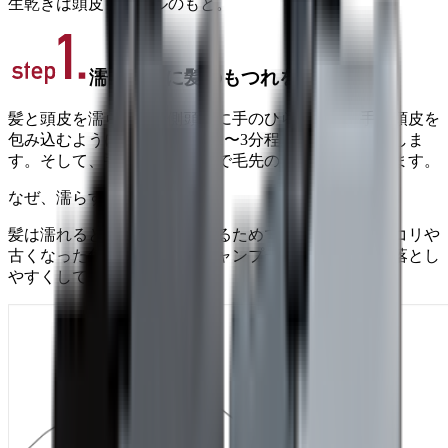
生乾きは頭皮トラブルのもと。
濡らす前に髪のもつれをとる
髪と頭皮を濡らす前に側頭部に手のひらを当て、手で頭皮を
包み込むように、頭皮全体を1〜3分程度マッサージをしま
す。そして、手ぐしかブラシで毛先のもつれをほぐします。
なぜ、濡らす前にほぐすの？
髪は濡れると絡まりやすくなるためです、これは、ホコリや
古くなった角質を浮かせ、シャンプーのときに汚れを落とし
やすくしてくれる効果も。