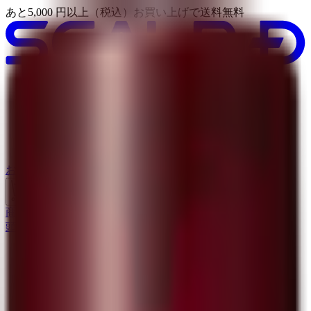
あと
5,000
円以上（税込）お買い上げで送料無料
商品一覧
SCALP Dとは
頭皮タイプチェック
頭皮・髪のケアガイド
お悩み別コラム
お買い物ガイド
商品一覧
頭皮タイプチェック
TOP
>
製品の使い方
>
スカルプD 育毛トニックの使い方