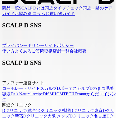
商品一覧
SCALP Dとは
頭皮タイプチェック
頭皮・髪のケア
ガイド
お悩み別 コラム
お買い物ガイド
SCALP D SNS
プライバシーポリシー
サイトポリシー
使い方
よくあるご質問
取扱店舗一覧
会社概要
SCALP D SNS
アンファー運営サイト
コーポレートサイト
スカルプDボーテ
スカルプDのまつ毛美
容液
Dr.'s Natural recipe
DISM
HOMTECH
Femtur
からだエイジン
グ
関連クリニック
Dクリニック(総合)
Dクリニック札幌
Dクリニック東京
Dクリ
ニック新宿
Dクリニック大阪 メンズ
Dクリニック名古屋
Dク