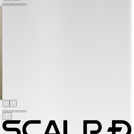
髪
ト
髪