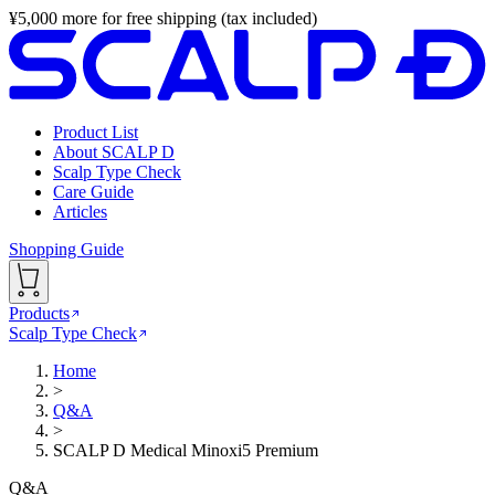
¥
5,000
more for free shipping (tax included)
Product List
About SCALP D
Scalp Type Check
Care Guide
Articles
Shopping Guide
Products
Scalp Type Check
Home
>
Q&A
>
SCALP D Medical Minoxi5 Premium
Q&A