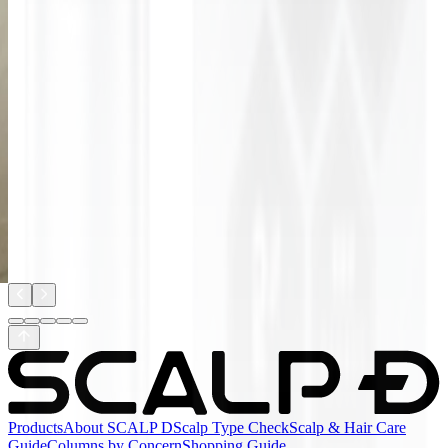
ト
が
髪
Products
About SCALP D
Scalp Type Check
Scalp & Hair Care
Guide
Columns by Concern
Shopping Guide