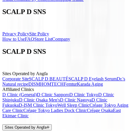
SCALP D SNS
Privacy Policy
Site Policy
How to Use
FAQ
Store List
Company
SCALP D SNS
Sites Operated by Angfa
Corporate Site
SCALP D BEAUTÉ
SCALP D Eyelash Serum
Dr.'s
Natural recipe
DISM
HOMTECH
Femtur
Karada Aging
Affiliated Clinics
D Clinic (General)
D Clinic Sapporo
D Clinic Tokyo
D Clinic
Shinjuku
D Clinic Osaka Men's
D Clinic Nagoya
D Clinic
Fukuoka
D-ISM Clinic Tokyo
Well Sleep Clinic
Créage Tokyo Aging
Care Clinic
Créage Tokyo Ladies Dock Clinic
Créage Osaka
East
Ekimae Clinic
Sites Operated by Angfa