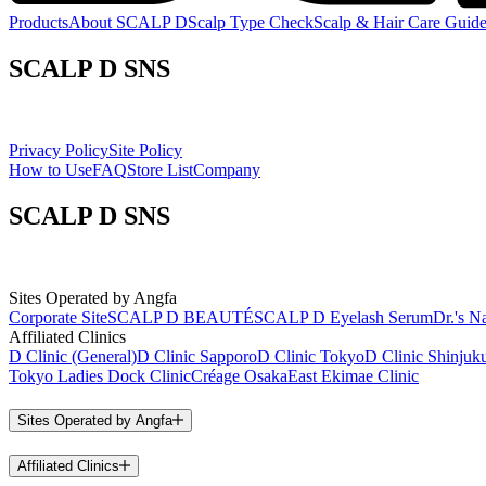
Products
About SCALP D
Scalp Type Check
Scalp & Hair Care Guid
SCALP D SNS
Privacy Policy
Site Policy
How to Use
FAQ
Store List
Company
SCALP D SNS
Sites Operated by Angfa
Corporate Site
SCALP D BEAUTÉ
SCALP D Eyelash Serum
Dr.'s Na
Affiliated Clinics
D Clinic (General)
D Clinic Sapporo
D Clinic Tokyo
D Clinic Shinjuk
Tokyo Ladies Dock Clinic
Créage Osaka
East Ekimae Clinic
Sites Operated by Angfa
Affiliated Clinics