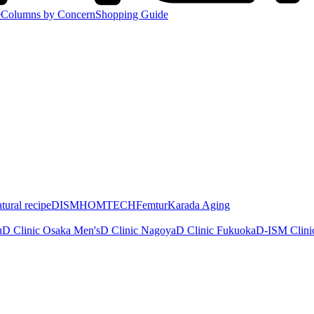
e
Columns by Concern
Shopping Guide
tural recipe
DISM
HOMTECH
Femtur
Karada Aging
u
D Clinic Osaka Men's
D Clinic Nagoya
D Clinic Fukuoka
D-ISM Clini