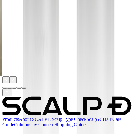
ト
が
髪
Products
About SCALP D
Scalp Type Check
Scalp & Hair Care
Guide
Columns by Concern
Shopping Guide