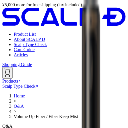
¥
5,000
more for free shipping (tax included)
Product List
About SCALP D
Scalp Type Check
Care Guide
Articles
Shopping Guide
Products
Scalp Type Check
Home
>
Q&A
>
Volume Up Fiber / Fiber Keep Mist
Q&A