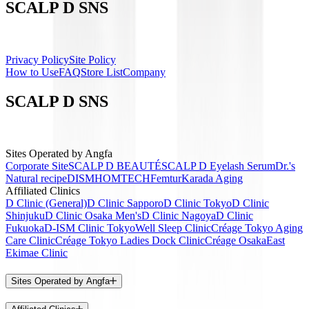
SCALP D SNS
Privacy Policy
Site Policy
How to Use
FAQ
Store List
Company
SCALP D SNS
Sites Operated by Angfa
Corporate Site
SCALP D BEAUTÉ
SCALP D Eyelash Serum
Dr.'s
Natural recipe
DISM
HOMTECH
Femtur
Karada Aging
Affiliated Clinics
D Clinic (General)
D Clinic Sapporo
D Clinic Tokyo
D Clinic
Shinjuku
D Clinic Osaka Men's
D Clinic Nagoya
D Clinic
Fukuoka
D-ISM Clinic Tokyo
Well Sleep Clinic
Créage Tokyo Aging
Care Clinic
Créage Tokyo Ladies Dock Clinic
Créage Osaka
East
Ekimae Clinic
Sites Operated by Angfa