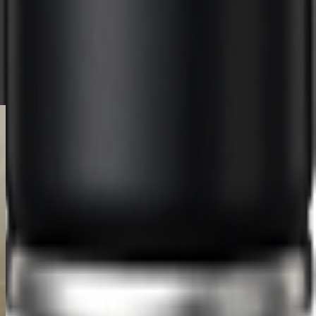
が
髪
ト
が
髪