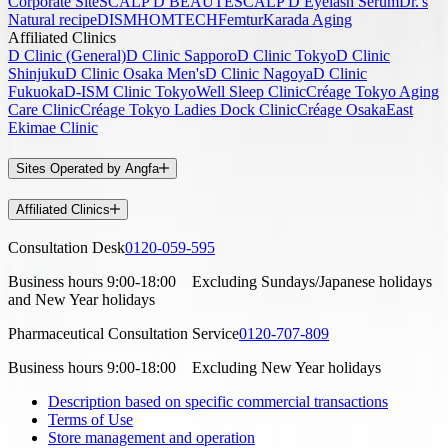
Corporate Site
SCALP D BEAUTÉ
SCALP D Eyelash Serum
Dr.'s
Natural recipe
DISM
HOMTECH
Femtur
Karada Aging
Affiliated Clinics
D Clinic (General)
D Clinic Sapporo
D Clinic Tokyo
D Clinic
Shinjuku
D Clinic Osaka Men's
D Clinic Nagoya
D Clinic
Fukuoka
D-ISM Clinic Tokyo
Well Sleep Clinic
Créage Tokyo Aging
Care Clinic
Créage Tokyo Ladies Dock Clinic
Créage Osaka
East
Ekimae Clinic
Sites Operated by Angfa
Affiliated Clinics
Consultation Desk
0120-059-595
Business hours
9:00-18:00
Excluding Sundays/Japanese holidays
and New Year holidays
Pharmaceutical Consultation Service
0120-707-809
Business hours
9:00-18:00
Excluding New Year holidays
Description based on specific commercial transactions
Terms of Use
Store management and operation