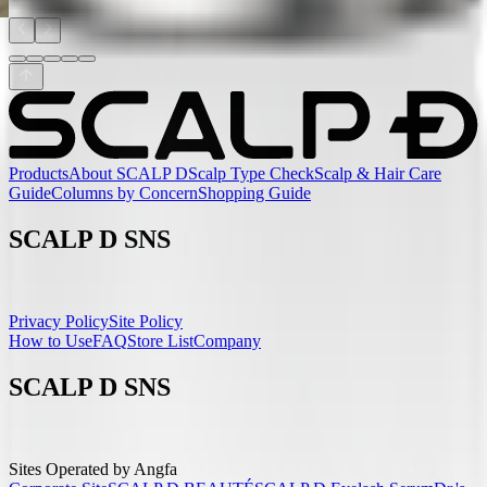
Products
About SCALP D
Scalp Type Check
Scalp & Hair Care
Guide
Columns by Concern
Shopping Guide
SCALP D SNS
Privacy Policy
Site Policy
How to Use
FAQ
Store List
Company
SCALP D SNS
Sites Operated by Angfa