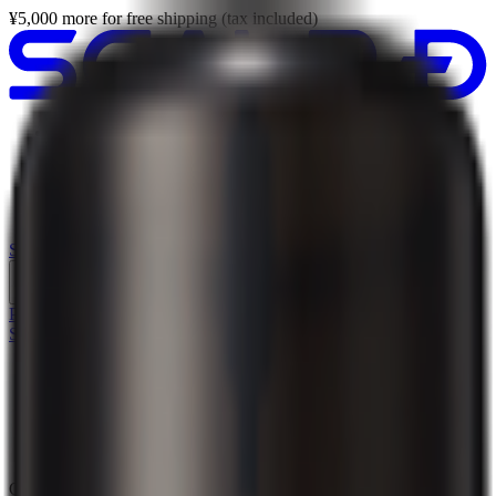
¥
5,000
more for free shipping (tax included)
Product List
About SCALP D
Scalp Type Check
Care Guide
Articles
Shopping Guide
Products
Scalp Type Check
Home
>
Q&A
>
SCALP D Black Cover Spray
Q&A