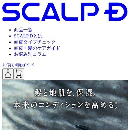
商品一覧
SCALP Dとは
頭皮タイプチェック
頭皮・髪のケアガイド
お悩み別コラム
お買い物ガイド
___