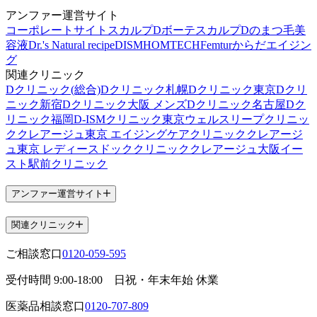
アンファー運営サイト
コーポレートサイト
スカルプDボーテ
スカルプDのまつ毛美
容液
Dr.'s Natural recipe
DISM
HOMTECH
Femtur
からだエイジン
グ
関連クリニック
Dクリニック(総合)
Dクリニック札幌
Dクリニック東京
Dクリ
ニック新宿
Dクリニック大阪 メンズ
Dクリニック名古屋
Dク
リニック福岡
D-ISMクリニック東京
ウェルスリープクリニッ
ク
クレアージュ東京 エイジングケアクリニック
クレアージ
ュ東京 レディースドッククリニック
クレアージュ大阪
イー
スト駅前クリニック
アンファー運営サイト
関連クリニック
ご相談窓口
0120-059-595
受付時間
9:00-18:00
日祝・年末年始 休業
医薬品相談窓口
0120-707-809