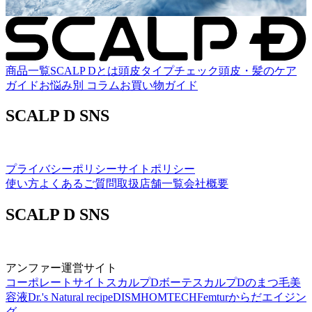
商品一覧
SCALP Dとは
頭皮タイプチェック
頭皮・髪のケア
ガイド
お悩み別 コラム
お買い物ガイド
SCALP D SNS
プライバシーポリシー
サイトポリシー
使い方
よくあるご質問
取扱店舗一覧
会社概要
SCALP D SNS
アンファー運営サイト
コーポレートサイト
スカルプDボーテ
スカルプDのまつ毛美
容液
Dr.'s Natural recipe
DISM
HOMTECH
Femtur
からだエイジン
グ