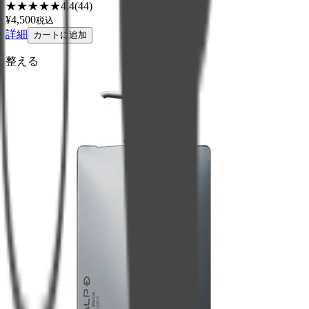
★
★
★
★
★
4.4
(
44
)
¥
4,500
税込
詳細
カートに追加
整える