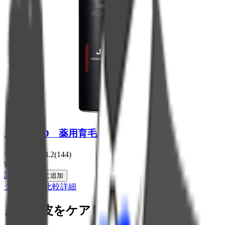
スカルプD 薬用育毛スカルプトニック
★
★
★
★
★
4.2
(
144
)
¥
3,800
税込
詳細
カートに追加
シャンプー比較詳細
より頭皮をケアしたい方は