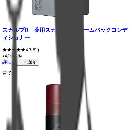
スカルプD 薬用スカルプボリュームパックコンデ
ィショナー
★
★
★
★
★
4.3
(
82
)
¥
4,500
税込
詳細
カートに追加
育てる