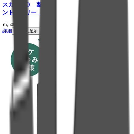
スカルプＤ 薬用スカルプシャンプー デオドラ
ントオイリー ［脂性肌用］
¥
5,500
税込
詳細
カートに追加