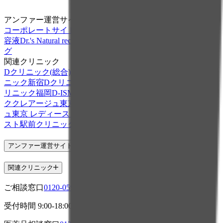
アンファー運営サイト
コーポレートサイト
スカルプDボーテ
スカルプDのまつ毛美
容液
Dr.'s Natural recipe
DISM
HOMTECH
Femtur
からだエイジン
グ
関連クリニック
Dクリニック(総合)
Dクリニック札幌
Dクリニック東京
Dクリ
ニック新宿
Dクリニック大阪 メンズ
Dクリニック名古屋
Dク
リニック福岡
D-ISMクリニック東京
ウェルスリープクリニッ
ク
クレアージュ東京 エイジングケアクリニック
クレアージ
ュ東京 レディースドッククリニック
クレアージュ大阪
イー
スト駅前クリニック
アンファー運営サイト
関連クリニック
ご相談窓口
0120-059-595
受付時間
9:00-18:00
日祝・年末年始 休業