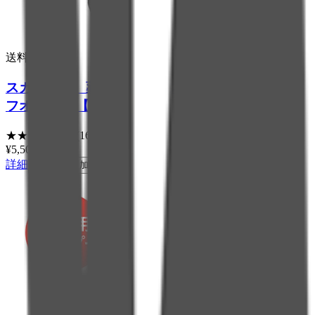
送料無料
スカルプＤ 薬用スカルプシャンプー ダンドラ
フオイリー 【脂性肌用】
★
★
★
★
★
3.9
(
16
)
¥
5,500
税込
詳細
カートに追加