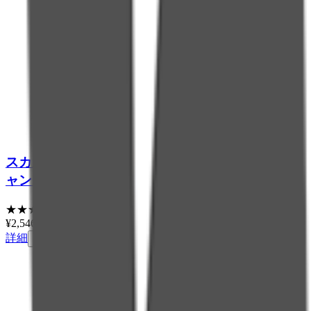
スカルプD モーニング 炭酸ジェットスカルプシ
ャンプー
★
★
★
★
★
4.2
(
13
)
¥
2,546
税込
詳細
カートに追加