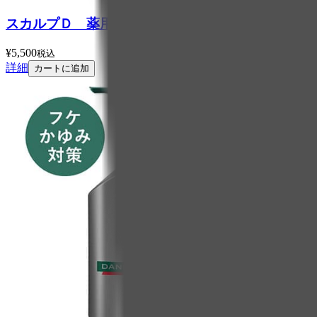
スカルプＤ 薬用スカルプシャンプー デオドラン
¥
5,500
税込
詳細
カートに追加