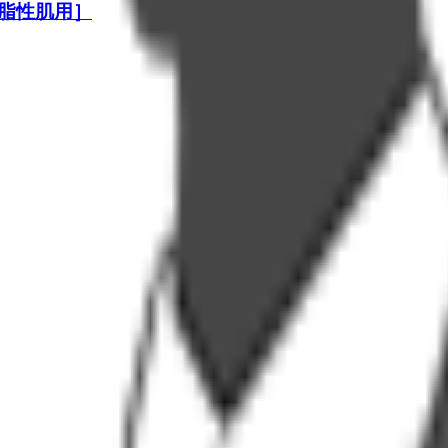
［脂性肌用］