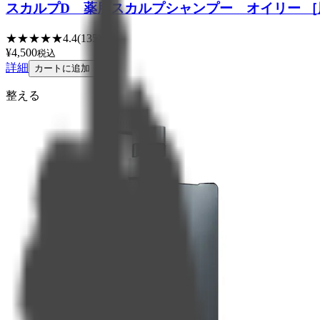
スカルプD 薬用スカルプシャンプー オイリー 
★
★
★
★
★
4.4
(
135
)
¥
4,500
税込
詳細
カートに追加
整える