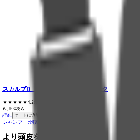
スカルプD 薬用育毛スカルプトニック
★
★
★
★
★
4.2
(
144
)
¥
3,800
税込
詳細
カートに追加
シャンプー比較詳細
より頭皮をケアしたい方は