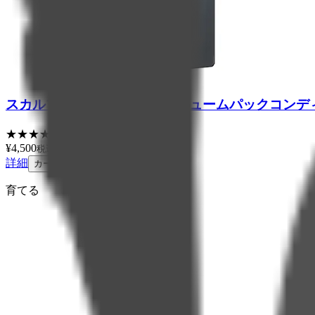
スカルプD 薬用スカルプボリュームパックコンデ
★
★
★
★
★
4.3
(
82
)
¥
4,500
税込
詳細
カートに追加
育てる