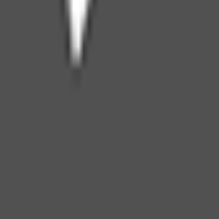
トオイリー ［脂性肌用］