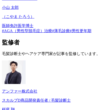
小山 太郎
（
こやま たろう
）
医師免許
医学博士
#
AGA（男性型脱毛症）治療
#
薄毛診療
#
男性更年期
監修者
毛髪診断士やヘアケア専門家が記事を監修しています。
アンファー株式会社
スカルプD商品開発責任者 / 毛髪診断士
桜庭 翔