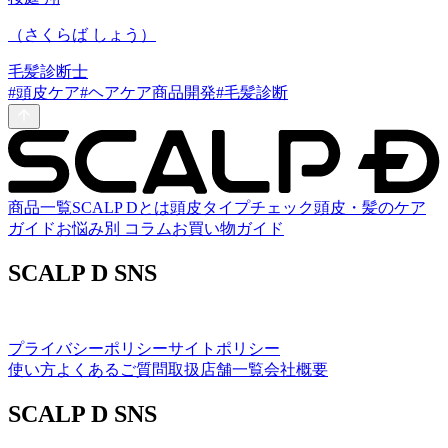
（
さくらば しょう
）
毛髪診断士
#
頭皮ケア
#
ヘアケア商品開発
#
毛髪診断
商品一覧
SCALP Dとは
頭皮タイプチェック
頭皮・髪のケア
ガイド
お悩み別 コラム
お買い物ガイド
SCALP D SNS
プライバシーポリシー
サイトポリシー
使い方
よくあるご質問
取扱店舗一覧
会社概要
SCALP D SNS