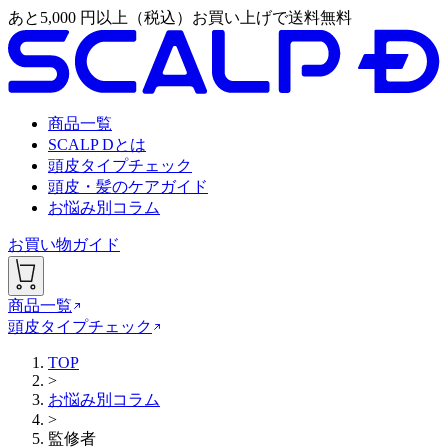
あと
5,000
円以上（税込）お買い上げで送料無料
商品一覧
SCALP Dとは
頭皮タイプチェック
頭皮・髪のケアガイド
お悩み別コラム
お買い物ガイド
商品一覧
頭皮タイプチェック
TOP
>
お悩み別コラム
>
監修者