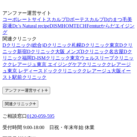
アンファー運営サイト
コーポレートサイト
スカルプDボーテ
スカルプDのまつ毛美
容液
Dr.'s Natural recipe
DISM
HOMTECH
Femtur
からだエイジン
グ
関連クリニック
Dクリニック(総合)
Dクリニック札幌
Dクリニック東京
Dクリ
ニック新宿
Dクリニック大阪 メンズ
Dクリニック名古屋
Dク
リニック福岡
D-ISMクリニック東京
ウェルスリープクリニッ
ク
クレアージュ東京 エイジングケアクリニック
クレアージ
ュ東京 レディースドッククリニック
クレアージュ大阪
イー
スト駅前クリニック
アンファー運営サイト
関連クリニック
ご相談窓口
0120-059-595
受付時間
9:00-18:00
日祝・年末年始 休業