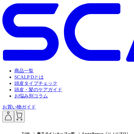
商品一覧
SCALP Dとは
頭皮タイプチェック
頭皮・髪のケアガイド
お悩み別コラム
お買い物ガイド
___
TOP
商品ラインナップ一覧
SonoRepro（ソノリプロ）