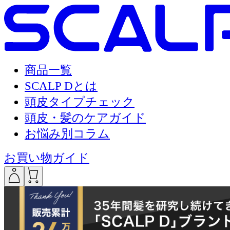
商品一覧
SCALP Dとは
頭皮タイプチェック
頭皮・髪のケアガイド
お悩み別コラム
お買い物ガイド
___