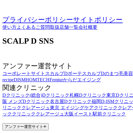
プライバシーポリシー
サイトポリシー
使い方
よくあるご質問
取扱店舗一覧
会社概要
SCALP D SNS
アンファー運営サイト
コーポレートサイト
スカルプDボーテ
スカルプDのまつ毛美
recipe
DISM
HOMTECH
Femtur
からだエイジング
関連クリニック
Dクリニック(総合)
Dクリニック札幌
Dクリニック東京
Dクリ
阪 メンズ
Dクリニック名古屋
Dクリニック福岡
D-ISMクリニ
リニック
クレアージュ東京 エイジングケアクリニック
クレア
ッククリニック
クレアージュ大阪
イースト駅前クリニック
アンファー運営サイト