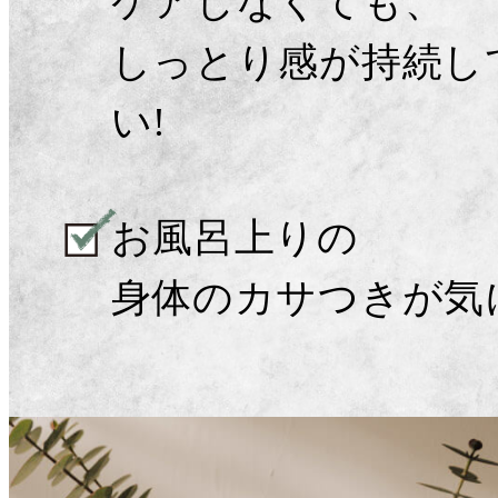
ケアしなくても、
しっとり感
が持続し
い!
お風呂上りの
身体の
カサつき
が気