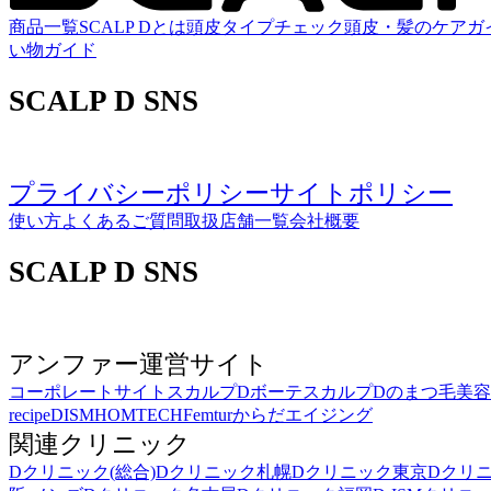
商品一覧
SCALP Dとは
頭皮タイプチェック
頭皮・髪のケアガ
い物ガイド
SCALP D SNS
プライバシーポリシー
サイトポリシー
使い方
よくあるご質問
取扱店舗一覧
会社概要
SCALP D SNS
アンファー運営サイト
コーポレートサイト
スカルプDボーテ
スカルプDのまつ毛美
recipe
DISM
HOMTECH
Femtur
からだエイジング
関連クリニック
Dクリニック(総合)
Dクリニック札幌
Dクリニック東京
Dクリ