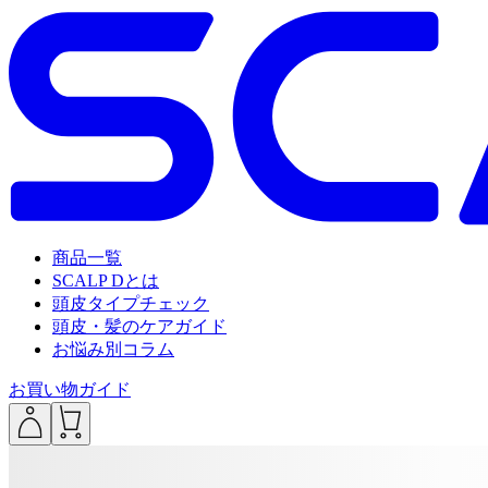
商品一覧
SCALP Dとは
頭皮タイプチェック
頭皮・髪のケアガイド
お悩み別コラム
お買い物ガイド
___