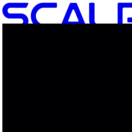
商品一覧
SCALP Dとは
頭皮タイプチェック
頭皮・髪のケアガイド
お悩み別コラム
お買い物ガイド
___