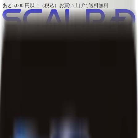
あと
5,000
円以上（税込）お買い上げで送料無料
商品一覧
SCALP Dとは
頭皮タイプチェック
頭皮・髪のケアガイド
お悩み別コラム
お買い物ガイド
商品一覧
頭皮タイプチェック
TOP
>
商品一覧
>
発毛剤（第1類医薬品）