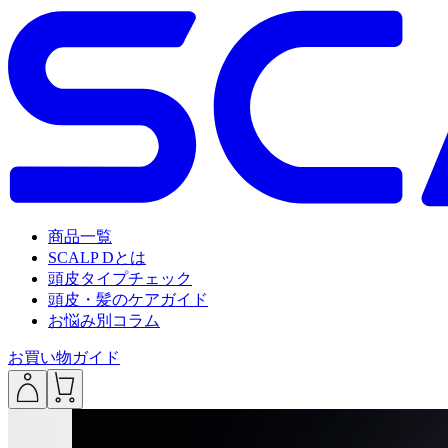
商品一覧
SCALP Dとは
頭皮タイプチェック
頭皮・髪のケアガイド
お悩み別コラム
お買い物ガイド
___